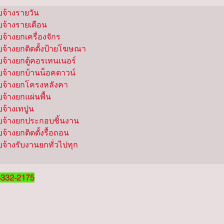
จ้างรายวัน

จ้างรายเดือน

จ้างยกเครื่องจักร

บจ้างยกติดตั้งป้ายโฆษณา

บจ้างยกตู้คอรเทนเนอร์

บจ้างยกบ้านน็อคดาวน์

บจ้างยกโครงหลังคา

จ้างยกแผ่นพื้น

จ้างเทปูน

บจ้างยกประกอบชิ้นงาน

จ้างยกติดตั้งรื้อถอน

บจ้างรับงานยกทั่วไปทุก
332-2175