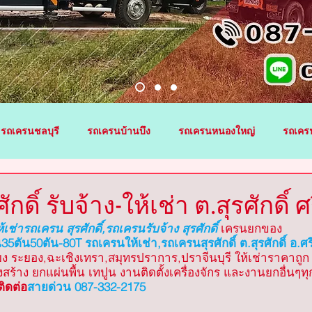
รถเครนชลบุรี
รถเครนบ้านบึง
รถเครนหนองใหญ่
รถเคร
าชา
รถเครนสัตหีบ
รถเครนบ่อทอง
รถเครนเกาะจันทร์
ดิ์ รับจ้าง-ให้เช่า ต.สุรศักดิ์ ศ
้เช่ารถเครน สุรศักดิ์,รถเครนรับจ้าง สุรศักดิ์
เครนยกของ
5ตัน50ตัน-80T รถเครนให้เช่า,รถเครนสุรศักดิ์ ต.สุรศักดิ์ อ.ศ
่าย
รถเครนนิคมพัฒนา
รถเครนบ้านฉาง
รถเครนฉะเชิง
เคียง ระยอง,ฉะเชิงเทรา,สมุทรปราการ,ปราจีนบุรี ให้เช่าราคาถ
งสร้าง ยกแผ่นพื้น เทปูน งานติดตั้งเครื่องจักร และงานยกอื่นๆท
ิดต่อ
สายด่วน 087-332-2175
้า
รถเครนพนมสารคาม
รถเครนบางน้ำเปรี้ยว
รถเครนร