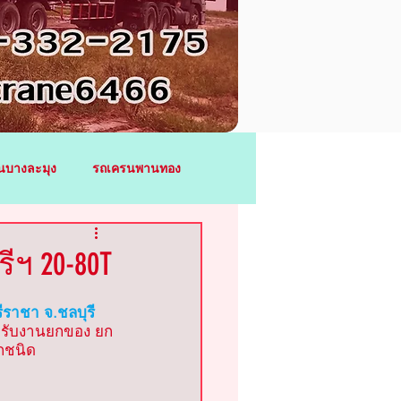
นบางละมุง
รถเครนพานทอง
รถเครนระยอง
รีฯ 20-80T
รีราชา จ.ชลบุรี
เทรา
รถเครนบางปะกง
ูก รับงานยกของ ยก
ุกชนิด
าชสาส์น