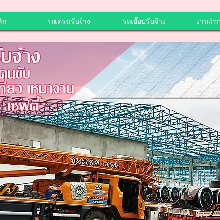
ัก
รถเครนรับจ้าง
รถเฮี๊ยบรับจ้าง
งาน/กา