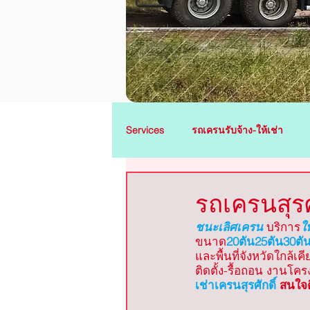
Services
รถเครนรับจ้าง-ให้เช่า
รถเครนพนัสนิคม
รถเครนศรีร
รถเครนสุรศัก
ชนะเลิศเครน
บริการ
ให
ขนาด
20ตัน25ตัน30ตัน3
รถเครนปลวกแดง
รถเครนบ้านค
และพื้นที่จังหวัดใกล้
ติดตั้ง-รื้อถอน งานโคร
เช่าเครนสุรศักดิ์
 สนใจต
รถเครนบ้านโพธิ์
รถเครนบางคล