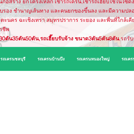
นก่อสร้าง ยกโครงเหล็ก เช่ารถเครน,เช่ารถเฮี๊ยบใช้ในไซด์
บรับรอง ชำนาญเส้นทาง และคนยกของขึ้นลง และมีความปลอ
 อมตะนคร ฉะเชิงเทรา สมุทรปราการ ระยอง และพื่นที่ใกล้เคี
าชีพ
0ตัน35ตัน50ตัน,รถเฮี๊ยบรับจ้าง ขนาด3ตัน5ตัน8ตัน
,รถรับ
รถเครนชลบุรี
รถเครนบ้านบึง
รถเครนหนองใหญ่
รถเคร
าชา
รถเครนสัตหีบ
รถเครนบ่อทอง
รถเครนเกาะจันทร์
ัฒนา
รถเครนบ้านฉาง
รถเครนฉะเชิงเทรา
รถเครนบางป
ารคาม
รถเครนบางน้ำเปรี้ยว
รถเครนราชสาส์น
รถเครน