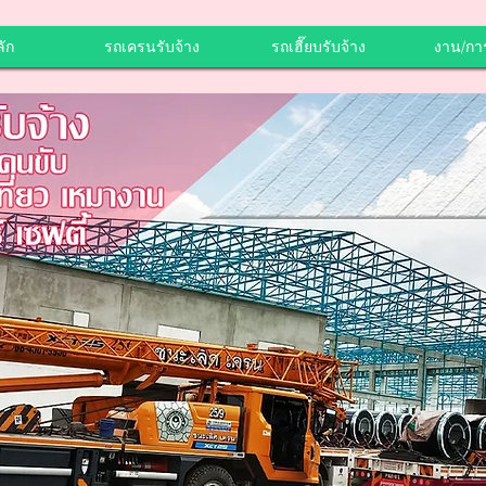
ัก
รถเครนรับจ้าง
รถเฮี๊ยบรับจ้าง
งาน/กา