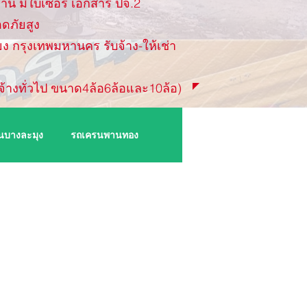
งาน มีใบเซอร์ เอกสาร ปจ.2
ดภัยสูง
ยง กรุงเทพมหานคร รับจ้าง-ให้เช่า
จ้างทั่วไป ขนาด4ล้อ6ล้อและ10ล้อ)
นบางละมุง
รถเครนพานทอง
รถเครนระยอง
รถเครนปลวกแดง
ะกง
รถเครนบ้านโพธิ์
สนามชัยเขต
รถเครนแปลงยาว