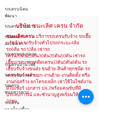
รถเครนนิคม
พัฒนา
บริษัท ชนะเลิศ เครน จำกัด
รถเครนบ้านฉาง
ชนะเลิศเครน
​
บริการรถเครนรับจ้าง รถเฮี๊ย
รถเครน
บรับจ้าง รถรับจ้างทั่วไป
รถกระบะ4ล้อ
ฉะเชิงเทรา
รถ6ล้อ รถ10ล้อ เช่ารถ
รถเครนบางปะกง
เครน20ตัน25ตัน30ตัน35ตัน50ตัน เช่ารถ
เฮี๊ยบ(รถบรรทุกติดเครน)3ตัน5ตัน8ตัน รถ
รถเครนบ้านโพธิ์
เฮี๊ยบรับจ้าง
ขนส่ง ขนย้าย-สินค้าทุกชนิด รถ
รถเครนบางคล้า
เครนรับจ้างงานยก-งานย้าย-งานติดตั้ง หรือ
งานก่อสร้าง ยกโครงเหล็ก เช่าใช้ในไซด์งาน
รถเครน
มีใบเซอร์ เอกสาร ปจ.2
พร้อมคนขับที่มี
พนมสารคาม
ประสบการณ์ และชำนาญสูงพร้อมให้บริการ
24ชม
รถเครน
บางน้ำเปรี้ยว
ติดต่อ-สอบถามราคา
รถเครนราช
สาส์น
รถเครน