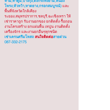
ทาม,ท่าตูม,บางกุ้ง,ดงกระทงยาม,หนอง
โพรง,หัวหว้า,หาดยาง,กรอกสมบูรณ์)
 และ
พื้นที่จังหวัดใกล้เคียง 
ระยอง,สมุทรปราการ,ชลบุรี,ฉะเชิงเทรา ให้
เช่าราคาถูก รับงานยกของ ยกติดตั้ง-รื้อถอน 
งานโครงสร้าง ยกแผ่นพื้น เทปูน งานติดตั้ง
เครื่องจักร และงานยกอื่นๆทุกชนิด
เช่าเครนศรีมโหสถ
 สนใจติดต่อ
สายด่วน 
087-332-2175