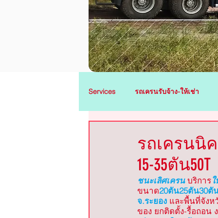
Services
รถเครนรับจ้าง-ให้เช่า
รถเครนพนัสนิคม
รถเครนศรีร
รถเครนนิคม
15-35ตัน50T
รถเครนปลวกแดง
รถเครนบ้านค
ชนะเลิศเครน
บริการ
ใ
ขนาด
20ตัน25ตัน30ตั
จ.ระยอง
และพื้นที่จัง
รถเครนบ้านโพธิ์
รถเครนบางคล
ของ ยกติดตั้ง-รื้อถอน 