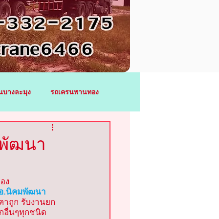
นบางละมุง
รถเครนพานทอง
รถเครนระยอง
มพัฒนา
เทรา
รถเครนบางปะกง
อง
อ.นิคมพัฒนา 
ราคาถูก รับงานยก
าชสาส์น
กอื่นๆทุกชนิด