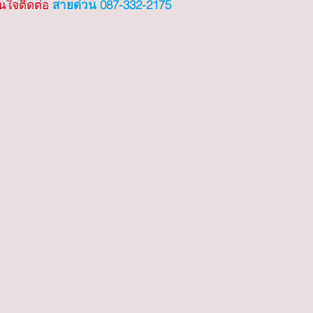
นใจติดต่อ 
สายด่วน 087-332-2175
ปลงยาว
รถเครนท่าตะเกียบ
รถเครนคลองเขื่อน
รถเครนส