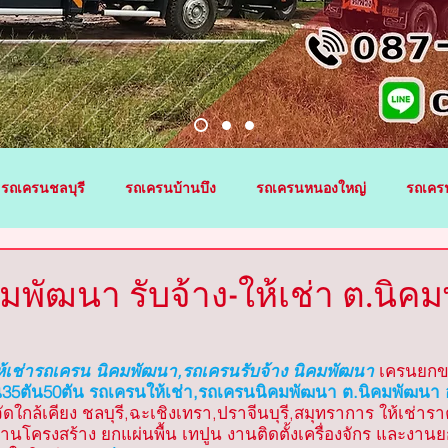
รถเครนชลบุรี
รถเครนบ้านบึง
รถเครนหนองใหญ่
รถเคร
าชา
รถเครนสัตหีบ
รถเครนบ่อทอง
รถเครนเกาะจันทร์
พัฒนา รับจ้าง-ให้เช่า ต.นิค
่าย
รถเครนนิคมพัฒนา
รถเครนบ้านฉาง
รถเครนฉะเชิง
ห้เช่ารถเครน นิคมพัฒนา,รถเครนรับจ้าง นิคมพัฒนา
เครนยกข
น35ตัน50ตัน รถเครนให้เช่า,รถเครนนิคมพัฒนา ต.นิคมพัฒนา 
หวัดใกล้เคียง ชลบุรี,ฉะเชิงเทรา,ปราจีนบุรี,สมุทราการ ให้เช่า
้า
รถเครนพนมสารคาม
รถเครนบางน้ำเปรี้ยว
รถเครนร
งานโครงสร้าง ยกแผ่นพื้น เทปูน งานติดตั้งเครื่องจักร และงานย