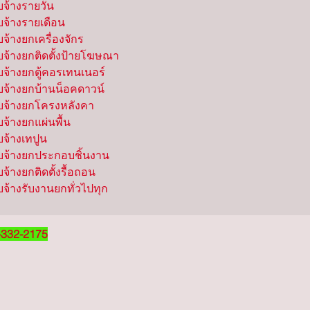
จ้างรายวัน

จ้างรายเดือน

จ้างยกเครื่องจักร

บจ้างยกติดตั้งป้ายโฆษณา

บจ้างยกตู้คอรเทนเนอร์

บจ้างยกบ้านน็อคดาวน์

บจ้างยกโครงหลังคา

จ้างยกแผ่นพื้น

จ้างเทปูน

บจ้างยกประกอบชิ้นงาน

จ้างยกติดตั้งรื้อถอน

บจ้างรับงานยกทั่วไปทุก
332-2175