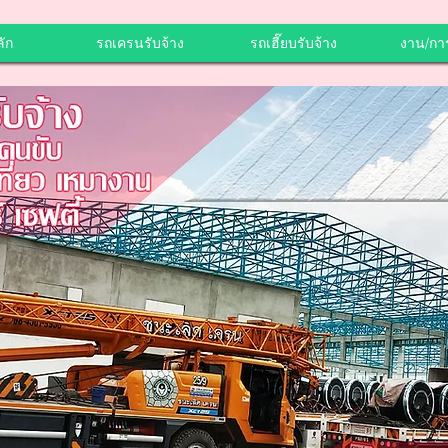
ัก
รถเครนรับจ้าง
รถเฮี๊ยบรับจ้าง
งาน/กา