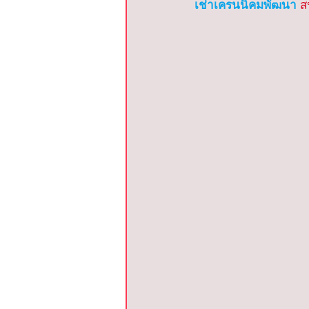
เช่าเครนนิคมพัฒนา
 ส
รถเครนสนามชัยเขต
รถเครนแ
รถเครนบางเสาธง