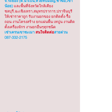
จ.ระยอง (ต.น้ำเป็น,ห้วยทับมอญ,ชำฆ้อ,เขา
น้อย)
 และพื้นที่จังหวัดใกล้เคียง 
ชลบุรี,ฉะเชิงเทรา,สมุทรปราการ,ปราจีนบุรี 
ให้เช่าราคาถูก รับงานยกของ ยกติดตั้ง-รื้อ
ถอน งานโครงสร้าง ยกแผ่นพื้น เทปูน งานติด
ตั้งเครื่องจักร งานยกอื่นๆทุกชนิด
เช่าเครนเขาชะเมา
 สนใจติดต่อ
สายด่วน 
087-332-2175