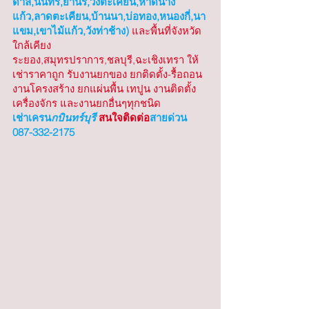
ดาล,นนทรี,ย่านรี,วังตะเคียน,หาดนาง
แก้ว,ลาดตะเคียน,บ้านนา,บ่อทอง,หนองกี่,นา
แขม,เขาไม้แก้ว,วังท่าช้าง)
 และพื้นที่จังหวัด
ใกล้เคียง 
ระยอง,สมุทรปราการ,ชลบุรี,ฉะเชิงเทรา ให้
เช่าราคาถูก รับงานยกของ ยกติดตั้ง-รื้อถอน 
งานโครงสร้าง ยกแผ่นพื้น เทปูน งานติดตั้ง
เครื่องจักร และงานยกอื่นๆทุกชนิด
เช่าเครน
กบินทร์บุรี
 สนใจติดต่อ
สายด่วน 
087-332-2175