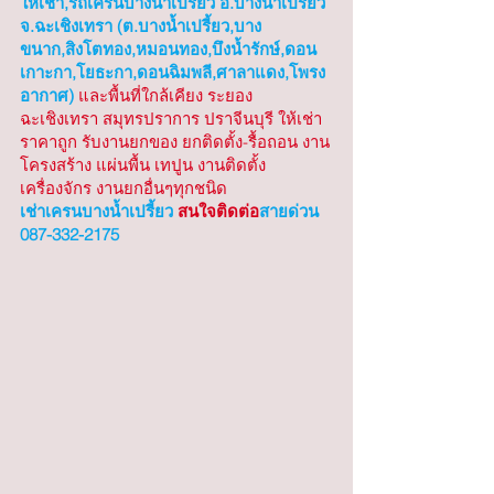
ให้เช่า,รถเครนบางน้ำเปรี้ยว อ.บางน้ำเปรี้ยว 
จ.ฉะเชิงเทรา (ต.บางน้ำเปรี้ยว,บาง
ขนาก,สิงโตทอง,หมอนทอง,บึงน้ำรักษ์,ดอน
เกาะกา,โยธะกา,ดอนฉิมพลี,ศาลาแดง,โพรง
อากาศ)
 และพื้นที่ใกล้เคียง ระยอง 
ฉะเชิงเทรา สมุทรปราการ ปราจีนบุรี ให้เช่า
ราคาถูก รับงานยกของ ยกติดตั้ง-รื้อถอน งาน
โครงสร้าง แผ่นพื้น เทปูน งานติดตั้ง
เครื่องจักร งานยกอื่นๆทุกชนิด
เช่าเครนบางน้ำเปรี้ยว
 สนใจติดต่อ
สายด่วน 
087-332-2175