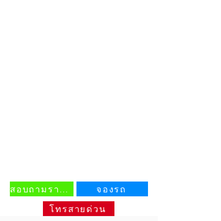
สอบถามราคา
จองรถ
โทรสายด่วน