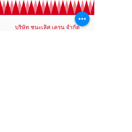
บริษัท ชนะเลิศ เครน จำกัด
ชนะเลิศเครน
​
บริการรถเครนรับจ้าง รถเฮี๊ย
บรับจ้าง รถรับจ้างทั่วไป
รถกระบะ4ล้อ
รถ6ล้อ รถ10ล้อ เช่ารถ
เครน20ตัน25ตัน30ตัน35ตัน50ตัน เช่ารถ
เฮี๊ยบ(รถบรรทุกติดเครน)3ตัน5ตัน8ตัน รถ
เฮี๊ยบรับจ้าง
ขนส่ง ขนย้าย-สินค้าทุกชนิด รถ
เครนรับจ้างงานยก-งานย้าย-งานติดตั้ง หรือ
งานก่อสร้าง ยกโครงเหล็ก เช่าใช้ในไซด์งาน
มีใบเซอร์ เอกสาร ปจ.2
พร้อมคนขับที่มี
ประสบการณ์ และชำนาญสูงพร้อมให้บริการ
24ชม
ติดต่อ-สอบถามราคา