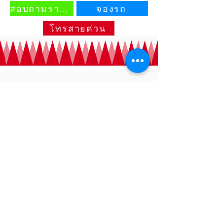
สอบถามราคา
จองรถ
โทรสายด่วน
บริษัท ชนะเลิศ เครน จำกัด
ชนะเลิศเครน
​
บริการรถเครนรับจ้าง รถเฮี๊ย
บรับจ้าง รถรับจ้างทั่วไป
รถกระบะ4ล้อ
รถ6ล้อ รถ10ล้อ เช่ารถ
เครน20ตัน25ตัน30ตัน35ตัน50ตัน เช่ารถ
เฮี๊ยบ(รถบรรทุกติดเครน)3ตัน5ตัน8ตัน รถ
เฮี๊ยบรับจ้าง
ขนส่ง ขนย้าย-สินค้าทุกชนิด รถ
เครนรับจ้างงานยก-งานย้าย-งานติดตั้ง หรือ
งานก่อสร้าง ยกโครงเหล็ก เช่าใช้ในไซด์งาน
มีใบเซอร์ เอกสาร ปจ.2
พร้อมคนขับที่มี
ประสบการณ์ และชำนาญสูงพร้อมให้บริการ
24ชม