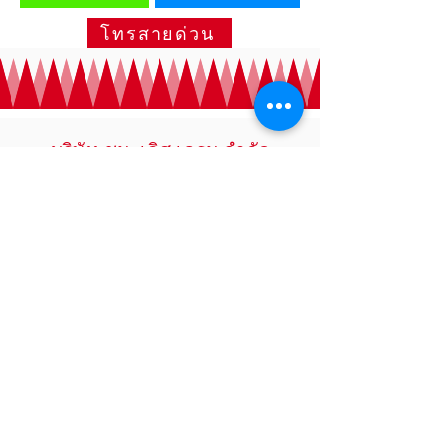
โทรสายด่วน
บริษัท ชนะเลิศ เครน จำกัด
ชนะเลิศเครน
​
บริการรถเครนรับจ้าง รถเฮี๊ย
บรับจ้าง รถรับจ้างทั่วไป
รถกระบะ4ล้อ
รถ6ล้อ รถ10ล้อ เช่ารถ
เครน20ตัน25ตัน30ตัน35ตัน50ตัน เช่ารถ
เฮี๊ยบ(รถบรรทุกติดเครน)3ตัน5ตัน8ตัน รถ
เฮี๊ยบรับจ้าง
ขนส่ง ขนย้าย-สินค้าทุกชนิด รถ
เครนรับจ้างงานยก-งานย้าย-งานติดตั้ง หรือ
งานก่อสร้าง ยกโครงเหล็ก เช่าใช้ในไซด์งาน
มีใบเซอร์ เอกสาร ปจ.2
พร้อมคนขับที่มี
ประสบการณ์ และชำนาญสูงพร้อมให้บริการ
24ชม
ติดต่อ-สอบถามราคา